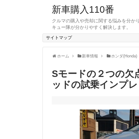
新車購入110番
クルマの購入や売却に関する悩みを分か
キュー隊が分かりやすく解決します。
サイトマップ
ホーム
新車情報
ホンダ(Honda)
Sモードの２つの欠
ッドの試乗インプレ