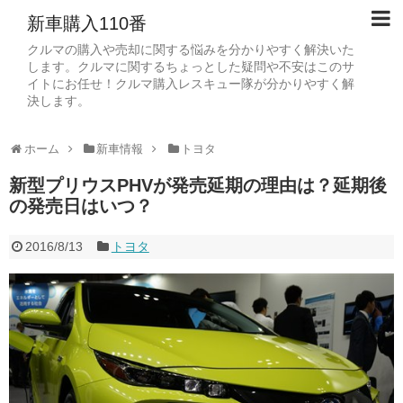
新車購入110番
クルマの購入や売却に関する悩みを分かりやすく解決いた
します。クルマに関するちょっとした疑問や不安はこのサ
イトにお任せ！クルマ購入レスキュー隊が分かりやすく解
決します。
ホーム
新車情報
トヨタ
新型プリウスPHVが発売延期の理由は？延期後
の発売日はいつ？
2016/8/13
トヨタ