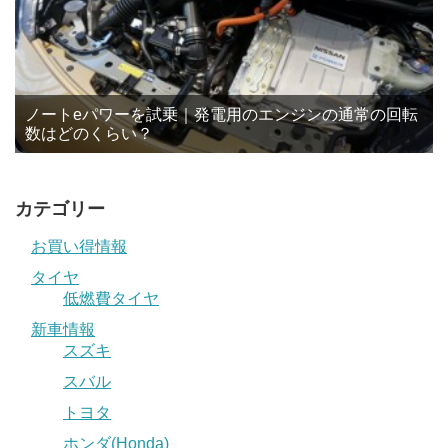
ノートeパワーを試乗｜発電用のエンジンの通常の回転
数はどのくらい？
カテゴリー
お買い得情報
タイヤ
低燃費タイヤ
新車情報
スズキ
スバル
トヨタ
ホンダ(Honda)